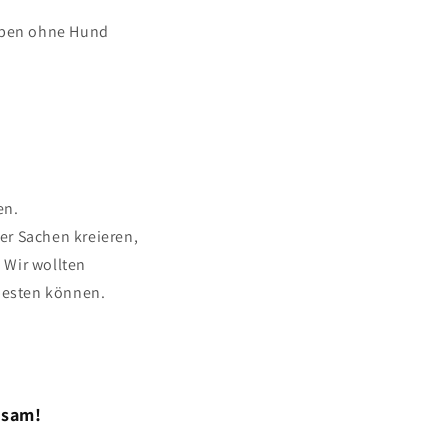
Leben ohne Hund
en.
er Sachen kreieren,
. Wir wollten
 besten können.
nsam!