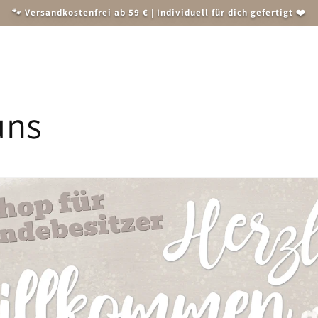
🐾 Versandkostenfrei ab 59 € | Individuell für dich gefertigt ❤️
Herren
Weihnachten
Accessoires und Zubehör
Tiersch
uns