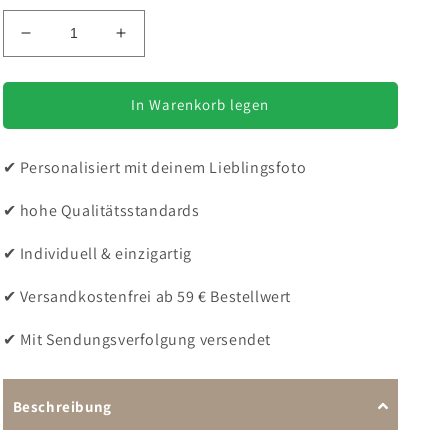
Verringere
Erhöhe
die
die
Menge
Menge
für
für
In Warenkorb legen
Personalisierter
Personalisierter
Hunde
Hunde
✔ Personalisiert mit deinem Lieblingsfoto
Hoodie
Hoodie
für
für
✔ hohe Qualitätsstandards
Herren
Herren
mit
mit
Foto
Foto
✔ Individuell & einzigartig
✔ Versandkostenfrei ab 59 € Bestellwert
✔ Mit Sendungsverfolgung versendet
Beschreibung