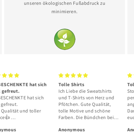
unseren ökologischen Fußabdruck zu
minimieren.
le Shirts
Toller Hoodie
G
 Liebe die Sweatshirts
Stoff hervorragend ❤️ passt
e
 T-Shirts von Herz und
perfekt und ist super
G
tchen. Gute Qualität,
angenehm ☀️ wirklich mega!
e
le Motive und schöne
Danke an euch und dass ihr
T
rben. Die Bündchen bei
euch für die Tiere einsetzt
s
n Ärmeln dürften etwas
💫
D
onymous
Anonymous
A
er sein. Bestelle immer
p