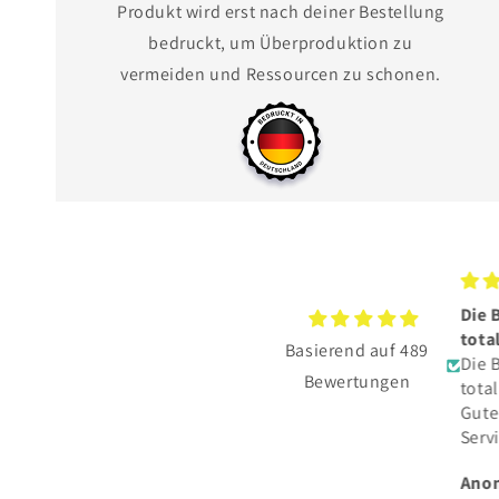
Produkt wird erst nach deiner Bestellung
bedruckt, um Überproduktion zu
vermeiden und Ressourcen zu schonen.
Die BESCHENKTE hat sich
Tol
total gefreut.
Ich
Basierend auf 489
Die BESCHENKTE hat sich
und
Bewertungen
total gefreut.
Pfö
Gute Qualität und toller
tol
Service👍
Fa
Vielen Dank
de
Anonymous
An
eng