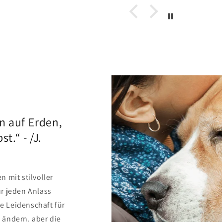
der gerne und die
ferung in die Schweiz
ppt auch einwandfrei.
n auf Erden,
t.“ - /J.
 mit stilvoller
r jeden Anlass
ie Leidenschaft für
 ändern, aber die