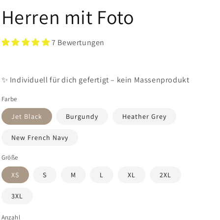
Herren mit Foto
7 Bewertungen
✨ Individuell für dich gefertigt – kein Massenprodukt
Farbe
Jet Black
Burgundy
Heather Grey
New French Navy
Größe
XS
S
M
L
XL
2XL
3XL
Anzahl