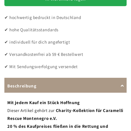
Save
Save
the
the
✔ hochwertig bedruckt in Deutschland
Dogs
Dogs
-
-
✔ hohe Qualitätsstandards
T-
T-
Shirt
Shirt
✔ individuell für dich angefertigt
für
für
Herren
Herren
✔ Versandkostenfrei ab 59 € Bestellwert
|
|
Caramelli
Caramelli
✔ Mit Sendungsverfolgung versendet
|
|
Beidseitig
Beidseitig
Beschreibung
Mit jedem Kauf ein Stück Hoffnung
Dieser Artikel gehört zur
Charity-Kollektion für Caramelli
Rescue Montenegro e.V.
20 % des Kaufpreises fließen in die Rettung und