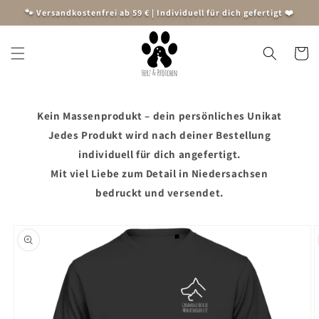
Direkt
🐾 Versandkostenfrei ab 59 € | Individuell für dich gefertigt ❤️
zum
Inhalt
Warenko
Kein Massenprodukt – dein persönliches Unikat
Jedes Produkt wird nach deiner Bestellung
individuell für dich angefertigt.
Mit viel Liebe zum Detail in Niedersachsen
bedruckt und versendet.
oduktinformationen
ringen