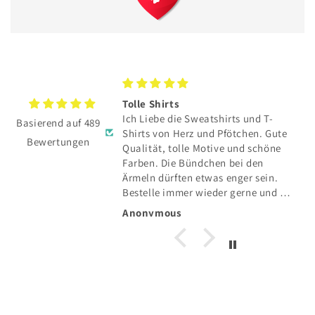
TE hat sich total
Tolle Shirts
Ich Liebe die Sweatshirts und T-
Basierend auf 489
E hat sich total
Shirts von Herz und Pfötchen. Gute
Bewertungen
Qualität, tolle Motive und schöne
und toller Service👍
Farben. Die Bündchen bei den
Ärmeln dürften etwas enger sein.
Bestelle immer wieder gerne und die
Lieferung in die Schweiz klappt auch
Anonymous
einwandfrei.