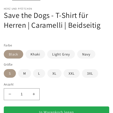
HERZ UND PFÖTCHEN
Save the Dogs - T-Shirt für
Herren | Caramelli | Beidseitig
Farbe
Black
Khaki
Light Grey
Navy
Größe
S
M
L
XL
XXL
3XL
Anzahl
Verringere
Erhöhe
die
die
Menge
Menge
für
für
In Warenkorb legen