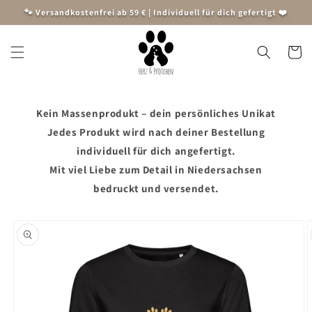
Direkt
🐾 Versandkostenfrei ab 59 € | Individuell für dich gefertigt ❤️
zum
Inhalt
Warenko
Kein Massenprodukt – dein persönliches Unikat
Jedes Produkt wird nach deiner Bestellung
individuell für dich angefertigt.
Mit viel Liebe zum Detail in Niedersachsen
bedruckt und versendet.
oduktinformationen
ringen