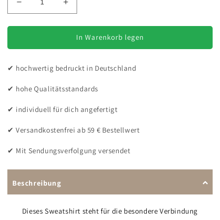
Verringere
Erhöhe
die
die
Menge
Menge
für
für
In Warenkorb legen
Herz
Herz
und
und
✔ hochwertig bedruckt in Deutschland
Seele
Seele
-
-
✔ hohe Qualitätsstandards
Sweatshirt
Sweatshirt
für
für
✔ individuell für dich angefertigt
Damen
Damen
✔ Versandkostenfrei ab 59 € Bestellwert
✔ Mit Sendungsverfolgung versendet
Beschreibung
Dieses Sweatshirt steht für die besondere Verbindung