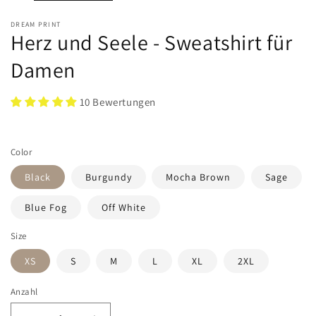
DREAM PRINT
Herz und Seele - Sweatshirt für
Damen
10 Bewertungen
Color
Black
Burgundy
Mocha Brown
Sage
Blue Fog
Off White
Size
XS
S
M
L
XL
2XL
Anzahl