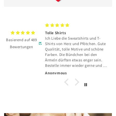
TE hat sich total
Tolle Shirts
Ich Liebe die Sweatshirts und T-
Basierend auf 489
E hat sich total
Shirts von Herz und Pfötchen. Gute
Bewertungen
Qualität, tolle Motive und schöne
und toller Service👍
Farben. Die Bündchen bei den
Ärmeln dürften etwas enger sein.
Bestelle immer wieder gerne und die
Lieferung in die Schweiz klappt auch
Anonymous
einwandfrei.