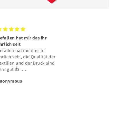
efallen hat mir das ihr
Sieht super aus und wurde
hrlich seit
schnell…
efallen hat mir das ihr
Sieht super aus und wurde
hrlich seit , die Qualität der
schnell geliefert bravo
extilien und der Druck sind
ehr gut 👍.
as Preisleistungsverhältnis
nonymous
Anonymous
asst sehr gut.