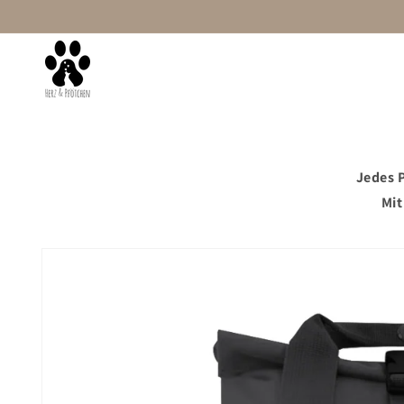
Direkt
zum
Inhalt
Startseite
Damen
Mit Wunschtext
Jedes P
Mit
Zu
Produktinformationen
springen