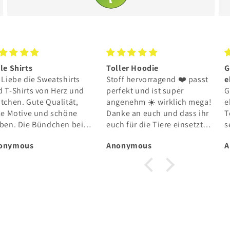
le Shirts
Toller Hoodie
G
 Liebe die Sweatshirts
Stoff hervorragend ❤️ passt
e
 T-Shirts von Herz und
perfekt und ist super
G
tchen. Gute Qualität,
angenehm ☀️ wirklich mega!
e
le Motive und schöne
Danke an euch und dass ihr
T
rben. Die Bündchen bei
euch für die Tiere einsetzt
s
n Ärmeln dürften etwas
💫
D
onymous
Anonymous
A
er sein. Bestelle immer
p
der gerne und die
ferung in die Schweiz
ppt auch einwandfrei.