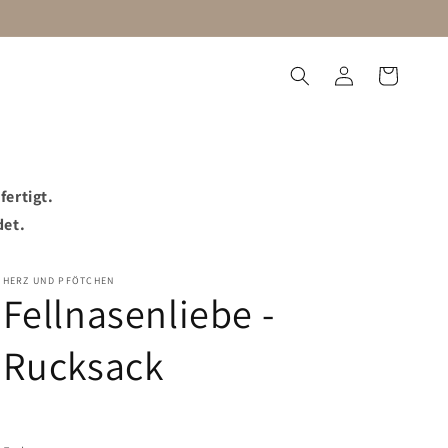
Einloggen
Warenkorb
utzorganisation
Blog
fertigt.
det.
HERZ UND PFÖTCHEN
Fellnasenliebe -
Rucksack