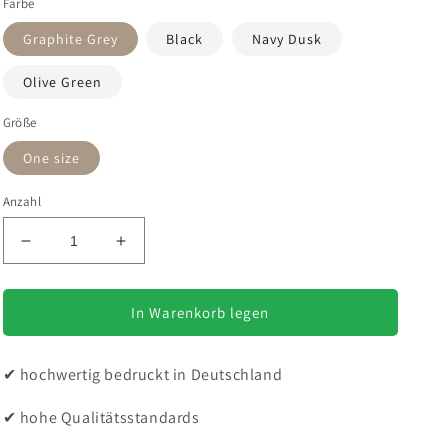
Farbe
Graphite Grey
Black
Navy Dusk
Olive Green
Größe
One size
Anzahl
Verringere
Erhöhe
die
die
Menge
Menge
für
für
In Warenkorb legen
Fellnasenliebe
Fellnasenliebe
-
-
✔ hochwertig bedruckt in Deutschland
Rucksack
Rucksack
✔ hohe Qualitätsstandards