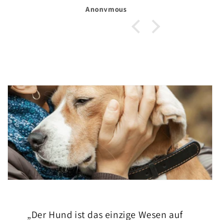
Lieferung in die Schweiz klappt auch
Anonymous
einwandfrei.
„Der Hund ist das einzige Wesen auf