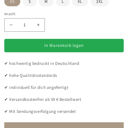
XS
S
M
L
XL
2XL
Anzahl
Verringere
Erhöhe
die
die
Menge
Menge
für
für
In Warenkorb legen
Wahre
Wahre
Liebe
Liebe
✔ hochwertig bedruckt in Deutschland
–
–
Bio-
Bio-
✔ hohe Qualitätsstandards
Sweatshirt
Sweatshirt
für
für
✔ individuell für dich angefertigt
Damen
Damen
✔ Versandkostenfrei ab 59 € Bestellwert
✔ Mit Sendungsverfolgung versendet