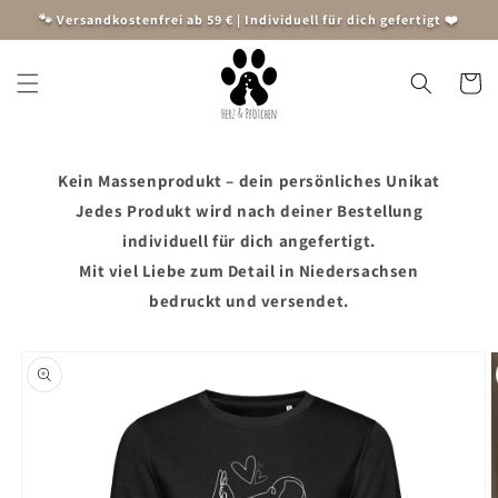
Direkt
🐾 Versandkostenfrei ab 59 € | Individuell für dich gefertigt ❤️
zum
Inhalt
Warenko
Kein Massenprodukt – dein persönliches Unikat
Jedes Produkt wird nach deiner Bestellung
individuell für dich angefertigt.
Mit viel Liebe zum Detail in Niedersachsen
bedruckt und versendet.
oduktinformationen
ringen