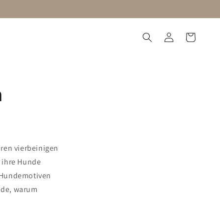
Log
Cart
tzorganisation
Blog
in
n
hren vierbeinigen
e ihre Hunde
it Hundemotiven
nde, warum