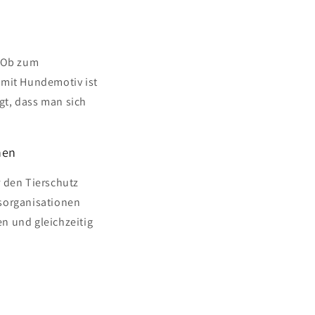
. Ob zum
 mit Hundemotiv ist
gt, dass man sich
nen
r den Tierschutz
gsorganisationen
n und gleichzeitig