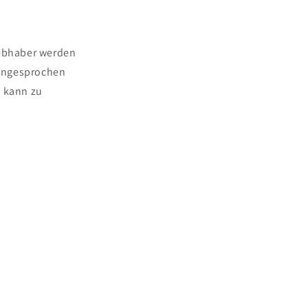
iebhaber werden
 angesprochen
d kann zu