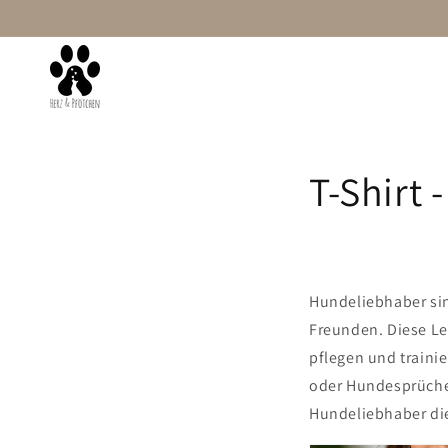
Skip to
content
Home page
Women
Mit Wunschtext
T-Shirt
Hundeliebhaber sin
Freunden. Diese Lei
pflegen und trainie
oder Hundesprüchen
Hundeliebhaber die