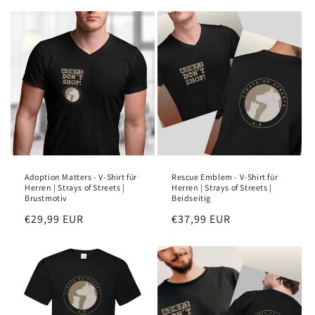
o
n
:
Adoption Matters - V-Shirt für
Rescue Emblem - V-Shirt für
Herren | Strays of Streets |
Herren | Strays of Streets |
Brustmotiv
Beidseitig
Regular
€29,99 EUR
Regular
€37,99 EUR
price
price