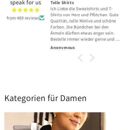
speak for us
TE hat sich total
Tolle Shirts
Ich Liebe die Sweatshirts und T-
E hat sich total
Shirts von Herz und Pfötchen. Gute
from 489 reviews
Qualität, tolle Motive und schöne
und toller Service👍
Farben. Die Bündchen bei den
Ärmeln dürften etwas enger sein.
Bestelle immer wieder gerne und die
Lieferung in die Schweiz klappt auch
Anonymous
einwandfrei.
Kategorien für Damen