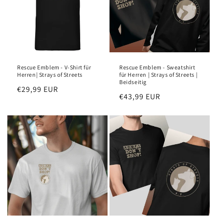
Rescue Emblem - V-Shirt für
Rescue Emblem - Sweatshirt
Herren| Strays of Streets
für Herren | Strays of Streets |
Beidseitig
Regular
€29,99 EUR
Regular
€43,99 EUR
price
price