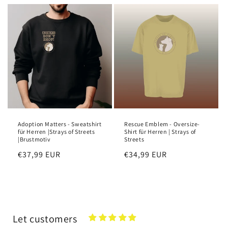
Adoption Matters - Sweatshirt
Rescue Emblem - Oversize-
für Herren |Strays of Streets
Shirt für Herren | Strays of
|Brustmotiv
Streets
Regular
€37,99 EUR
Regular
€34,99 EUR
price
price
Let customers