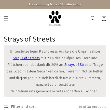
Skip to
Free shipping from 40€ order value
content
Cart
C
Strays of Streets
o
Unterstütze beim Kauf dieses Artikels die Organisation
l
Strays of Streets
mit 20% des Kaufpreises. Herz und
Pfötchen spendet dank dir 20% an
Strays of Streets
! Trage
l
das Logo mit dem Gedanken daran, Tieren in Not zu helfen
e
und diejenigen, die sich herzlich um die Tiere kümmern,
c
finanziell zu unterstützen.
Wir freuen uns gemeinsam Gutes schaffen zu können!
t
i
Filter and sort
10 of 38 products