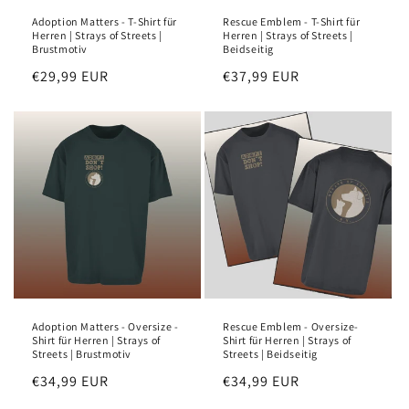
Adoption Matters - T-Shirt für
Rescue Emblem - T-Shirt für
Herren | Strays of Streets |
Herren | Strays of Streets |
Brustmotiv
Beidseitig
Regular
€29,99 EUR
Regular
€37,99 EUR
price
price
Adoption Matters - Oversize -
Rescue Emblem - Oversize-
Shirt für Herren | Strays of
Shirt für Herren | Strays of
Streets | Brustmotiv
Streets | Beidseitig
Regular
€34,99 EUR
Regular
€34,99 EUR
price
price