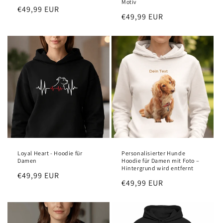
Motiv
Regular
€49,99 EUR
Regular
€49,99 EUR
price
price
Loyal Heart - Hoodie für
Personalisierter Hunde
Damen
Hoodie für Damen mit Foto –
Hintergrund wird entfernt
Regular
€49,99 EUR
Regular
€49,99 EUR
price
price