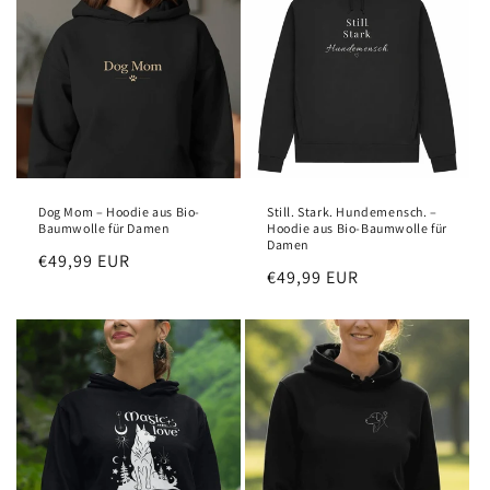
Dog Mom – Hoodie aus Bio-
Still. Stark. Hundemensch. –
Baumwolle für Damen
Hoodie aus Bio-Baumwolle für
Damen
Regular
€49,99 EUR
Regular
€49,99 EUR
price
price