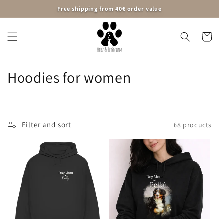
Skip to
Free shipping from 40€ order value
content
Cart
C
Hoodies for women
o
l
Filter and sort
68 products
l
e
c
t
i