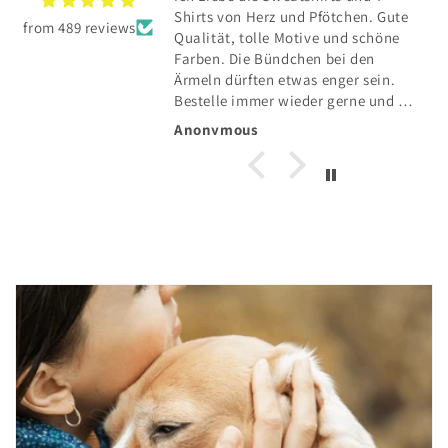
E hat sich total
Shirts von Herz und Pfötchen. Gute
from 489 reviews
Qualität, tolle Motive und schöne
und toller Service👍
Farben. Die Bündchen bei den
Ärmeln dürften etwas enger sein.
Bestelle immer wieder gerne und die
Lieferung in die Schweiz klappt auch
Anonymous
einwandfrei.