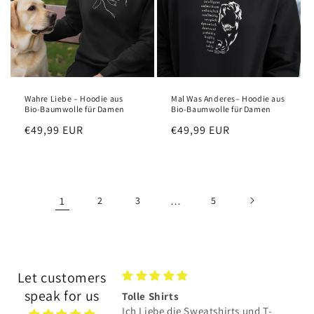
Wahre Liebe – Hoodie aus
Mal Was Anderes– Hoodie aus
Bio-Baumwolle für Damen
Bio-Baumwolle für Damen
Regular
€49,99 EUR
Regular
€49,99 EUR
price
price
1
2
3
…
5
Let customers
speak for us
TE hat sich total
Tolle Shirts
Ich Liebe die Sweatshirts und T-