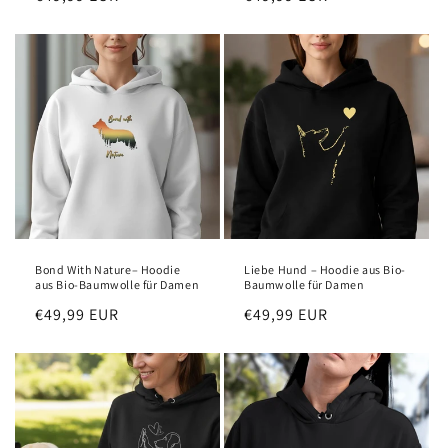
price
price
Bond With Nature– Hoodie
Liebe Hund – Hoodie aus Bio-
aus Bio-Baumwolle für Damen
Baumwolle für Damen
Regular
€49,99 EUR
Regular
€49,99 EUR
price
price