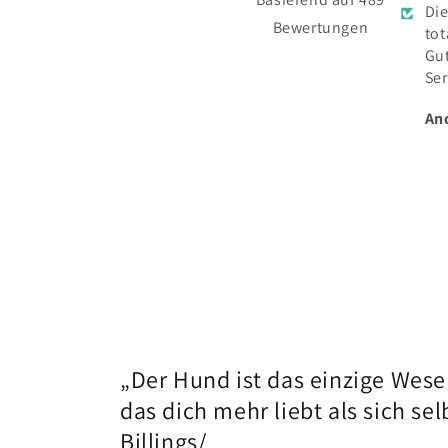
Die BESCHENKTE hat sich
und
Bewertungen
total gefreut.
Pfö
Gute Qualität und toller
tol
Service👍
Fa
Vielen Dank
de
Anonymous
An
eng
wie
Lie
kla
„Der Hund ist das einzige Wese
das dich mehr liebt als sich selbs
Billings/