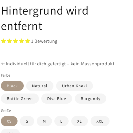
Hintergrund wird
entfernt
1 Bewertung
✨ Individuell für dich gefertigt – kein Massenprodukt
Farbe
Black
Natural
Urban Khaki
Bottle Green
Diva Blue
Burgundy
Größe
XS
S
M
L
XL
XXL