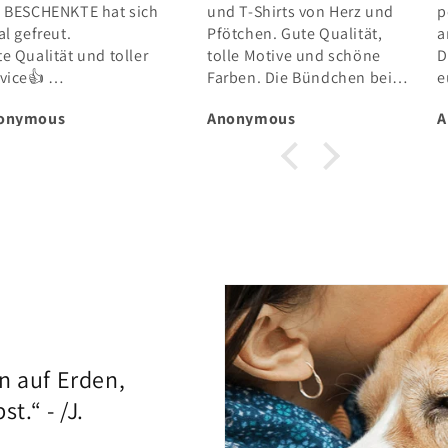
 T-Shirts von Herz und
perfekt und ist super
G
tchen. Gute Qualität,
angenehm ☀️ wirklich mega!
e
le Motive und schöne
Danke an euch und dass ihr
T
rben. Die Bündchen bei
euch für die Tiere einsetzt
s
n Ärmeln dürften etwas
💫
D
onymous
Anonymous
A
er sein. Bestelle immer
p
der gerne und die
ferung in die Schweiz
ppt auch einwandfrei.
n auf Erden,
t.“ - /J.