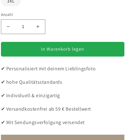
3XL
Anzahl
Verringere
Erhöhe
die
die
Menge
Menge
für
für
In Warenkorb legen
Hunde
Hunde
T-
T-
✔ Personalisiert mit deinem Lieblingsfoto
Shirt
Shirt
für
für
✔ hohe Qualitätsstandards
Damen
Damen
mit
mit
Foto
Foto
✔ Individuell & einzigartig
–
–
Hintergrund
Hintergrund
✔ Versandkostenfrei ab 59 € Bestellwert
wird
wird
entfernt
entfernt
✔ Mit Sendungsverfolgung versendet