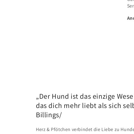
Service👍
Fa
Vielen Dank
de
Anonymous
An
eng
wie
Lie
kla
„Der Hund ist das einzige Wese
das dich mehr liebt als sich selbs
Billings/
Herz & Pfötchen verbindet die Liebe zu Hunden