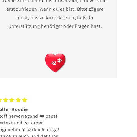
Deine Zufriedenheit ist unser Ziel, und wir sind
erst zufrieden, wenn du es bist! Bitte zögere
nicht, uns zu kontaktieren, falls du
Unterstützung benötigst oder Fragen hast.
efallen hat mir das ihr
Sieht super aus und wurde
hrlich seit
schnell…
efallen hat mir das ihr
Sieht super aus und wurde
hrlich seit , die Qualität der
schnell geliefert bravo
extilien und der Druck sind