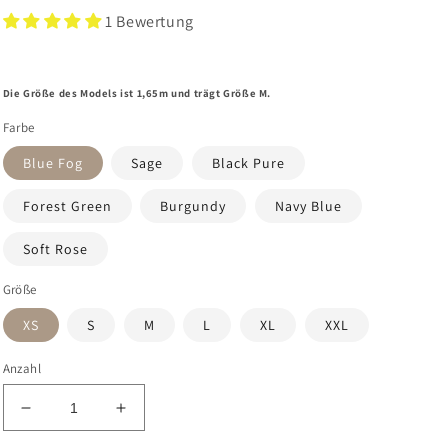
1 Bewertung
Die Größe des Models ist 1,65m und trägt Größe M.
Farbe
Blue Fog
Sage
Black Pure
Forest Green
Burgundy
Navy Blue
Soft Rose
Größe
XS
S
M
L
XL
XXL
Anzahl
Verringere
Erhöhe
die
die