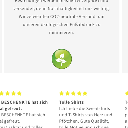
Bestellungen werden plastikfrei verpackt und
versendet, denn Nachhaltigkeit ist uns wichtig.
Wir verwenden CO2-neutrale Versand, um
unseren ökologischen Fußabdruck zu
minimieren.
le Shirts
Toller Hoodie
G
 Liebe die Sweatshirts
Stoff hervorragend ❤️ passt
e
 T-Shirts von Herz und
perfekt und ist super
G
tchen. Gute Qualität,
angenehm ☀️ wirklich mega!
e
le Motive und schöne
Danke an euch und dass ihr
T