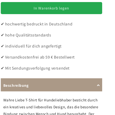
Menge
Menge
für
für
In Warenkorb legen
Wahre
Wahre
Liebe
Liebe
✔ hochwertig bedruckt in Deutschland
-
-
Bio-
Bio-
✔ hohe Qualitätsstandards
Hoodie
Hoodie
für
für
Damen-
Damen-
✔ individuell für dich angefertigt
Dein
Dein
Wunschtext
Wunschtext
✔ Versandkostenfrei ab 59 € Bestellwert
✔ Mit Sendungsverfolgung versendet
Beschreibung
Wahre Liebe T-Shirt für Hundeliebhaber besticht durch
ein kreatives und liebevolles Design, das die besondere
Bindung zwischen Mensch und Hund hervorhebt. Der