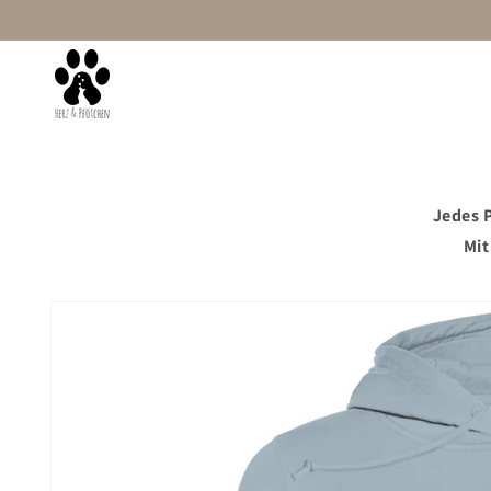
Direkt
zum
Inhalt
Startseite
Damen
Mit Wunschtext
Jedes P
Mit
Zu
Produktinformationen
springen