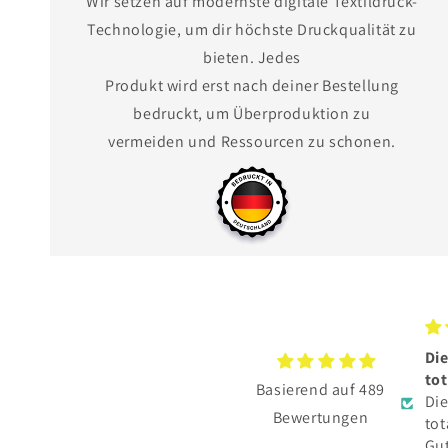
Wir setzen auf modernste digitale Textildruck-
Technologie, um dir höchste Druckqualität zu
bieten. Jedes
Produkt wird erst nach deiner Bestellung
bedruckt, um Überproduktion zu
vermeiden und Ressourcen zu schonen.
Die BESCHENKTE hat sich
Tol
total gefreut.
Ich
Basierend auf 489
Die BESCHENKTE hat sich
und
Bewertungen
total gefreut.
Pfö
Gute Qualität und toller
tol