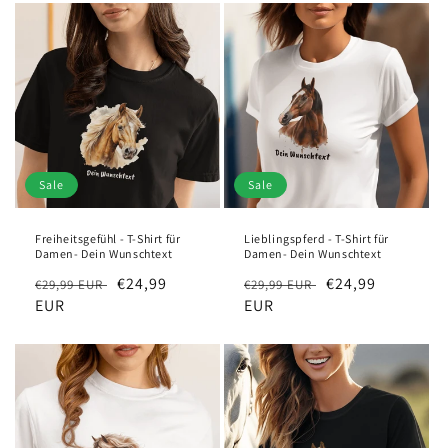
Sale
Sale
Freiheitsgefühl - T-Shirt für
Lieblingspferd - T-Shirt für
Damen- Dein Wunschtext
Damen- Dein Wunschtext
Regular
Sale
€24,99
Regular
Sale
€24,99
€29,99 EUR
€29,99 EUR
price
EUR
price
price
EUR
price