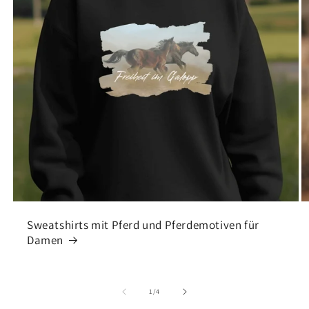
Sweatshirts mit Pferd und Pferdemotiven für
Damen
of
1
/
4