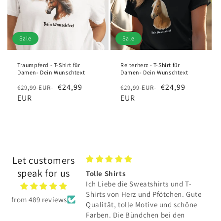
Sale
Sale
Traumpferd - T-Shirt für
Reiterherz - T-Shirt für
Damen- Dein Wunschtext
Damen- Dein Wunschtext
Regular
Sale
€24,99
Regular
Sale
€24,99
€29,99 EUR
€29,99 EUR
price
EUR
price
price
EUR
price
Let customers
speak for us
TE hat sich total
Tolle Shirts
Ich Liebe die Sweatshirts und T-
E hat sich total
Shirts von Herz und Pfötchen. Gute
from 489 reviews
Qualität, tolle Motive und schöne
und toller Service👍
Farben. Die Bündchen bei den