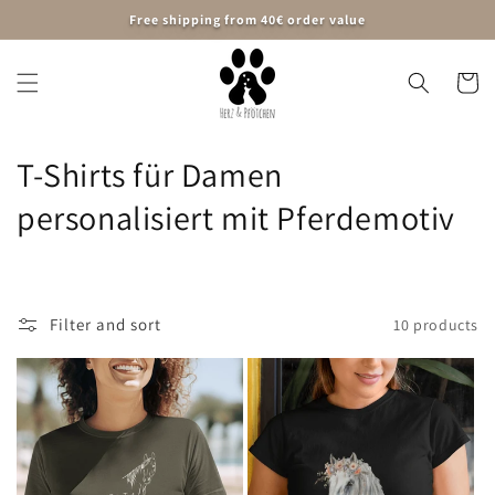
Skip to
Free shipping from 40€ order value
content
Cart
C
T-Shirts für Damen
o
personalisiert mit Pferdemotiv
l
l
Filter and sort
10 products
e
c
t
i