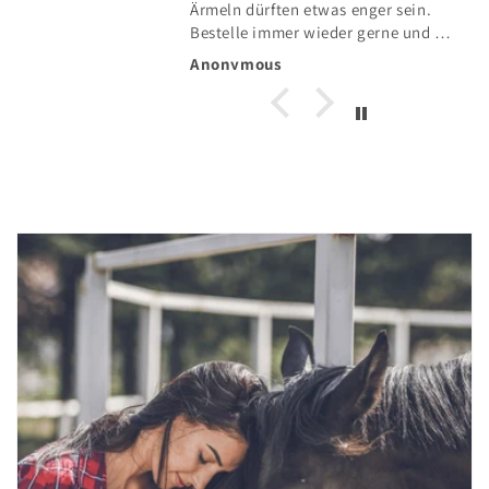
Ärmeln dürften etwas enger sein.
Bestelle immer wieder gerne und die
Lieferung in die Schweiz klappt auch
Anonymous
einwandfrei.