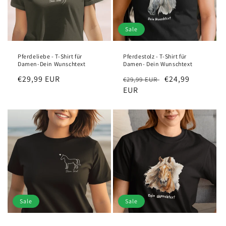
o
n
Sale
:
Pferdeliebe - T-Shirt für
Pferdestolz - T-Shirt für
Damen-Dein Wunschtext
Damen- Dein Wunschtext
Regular
€29,99 EUR
Regular
Sale
€24,99
€29,99 EUR
price
price
EUR
price
Sale
Sale