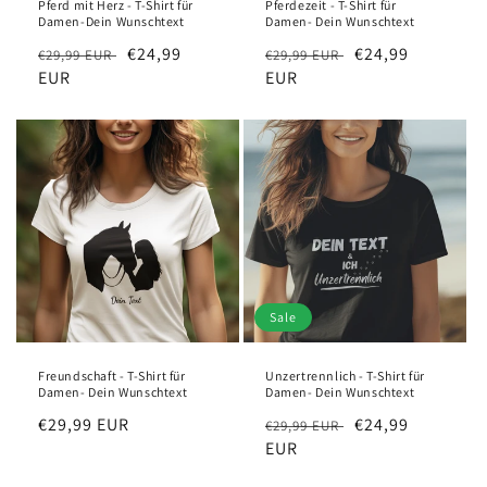
Pferd mit Herz - T-Shirt für
Pferdezeit - T-Shirt für
Damen-Dein Wunschtext
Damen- Dein Wunschtext
Regular
Sale
€24,99
Regular
Sale
€24,99
€29,99 EUR
€29,99 EUR
price
EUR
price
price
EUR
price
Sale
Freundschaft - T-Shirt für
Unzertrennlich - T-Shirt für
Damen- Dein Wunschtext
Damen- Dein Wunschtext
Regular
€29,99 EUR
Regular
Sale
€24,99
€29,99 EUR
price
price
EUR
price