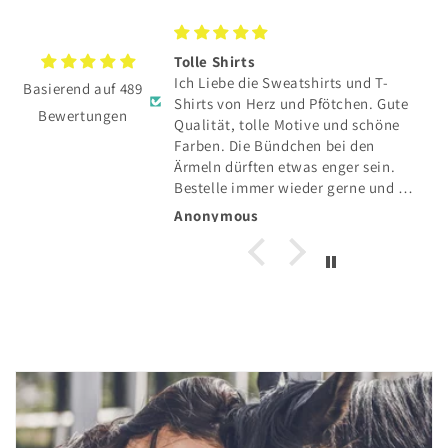
TE hat sich total
Tolle Shirts
Ich Liebe die Sweatshirts und T-
Basierend auf 489
E hat sich total
Shirts von Herz und Pfötchen. Gute
Bewertungen
Qualität, tolle Motive und schöne
und toller Service👍
Farben. Die Bündchen bei den
Ärmeln dürften etwas enger sein.
Bestelle immer wieder gerne und die
Lieferung in die Schweiz klappt auch
Anonymous
einwandfrei.