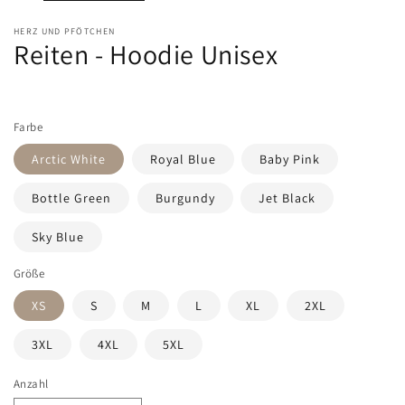
HERZ UND PFÖTCHEN
Reiten - Hoodie Unisex
Farbe
Arctic White
Royal Blue
Baby Pink
Bottle Green
Burgundy
Jet Black
Sky Blue
Größe
XS
S
M
L
XL
2XL
3XL
4XL
5XL
Anzahl