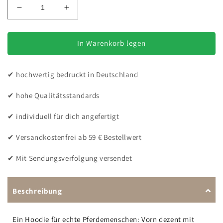
Verringere
Erhöhe
die
die
Menge
Menge
für
für
In Warenkorb legen
Reiten
Reiten
-
-
✔ hochwertig bedruckt in Deutschland
Hoodie
Hoodie
Unisex
Unisex
✔ hohe Qualitätsstandards
✔ individuell für dich angefertigt
✔ Versandkostenfrei ab 59 € Bestellwert
✔ Mit Sendungsverfolgung versendet
Beschreibung
Ein Hoodie für echte Pferdemenschen: Vorn dezent mit