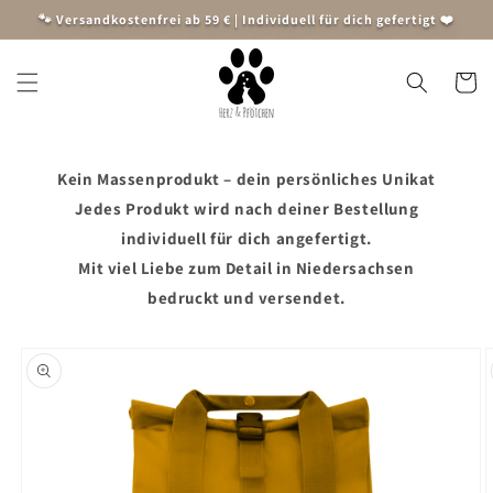
Direkt
🐾 Versandkostenfrei ab 59 € | Individuell für dich gefertigt ❤️
zum
Inhalt
Warenko
Kein Massenprodukt – dein persönliches Unikat
Jedes Produkt wird nach deiner Bestellung
individuell für dich angefertigt.
Mit viel Liebe zum Detail in Niedersachsen
bedruckt und versendet.
oduktinformationen
ringen