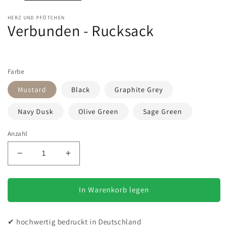
HERZ UND PFÖTCHEN
Verbunden - Rucksack
Farbe
Mustard
Black
Graphite Grey
Navy Dusk
Olive Green
Sage Green
Anzahl
Verringere
Erhöhe
die
die
Menge
Menge
für
für
In Warenkorb legen
Verbunden
Verbunden
-
-
✔ hochwertig bedruckt in Deutschland
Rucksack
Rucksack