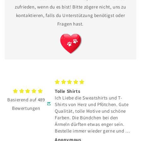
zufrieden, wenn du es bist! Bitte zögere nicht, uns zu
kontaktieren, falls du Unterstützung benötigst oder
Fragen hast.
TE hat sich total
Tolle Shirts
Ich Liebe die Sweatshirts und T-
Basierend auf 489
E hat sich total
Shirts von Herz und Pfötchen. Gute
Bewertungen
Qualität, tolle Motive und schöne
und toller Service👍
Farben. Die Bündchen bei den
Ärmeln dürften etwas enger sein.
Bestelle immer wieder gerne und die
Lieferung in die Schweiz klappt auch
Anonymous