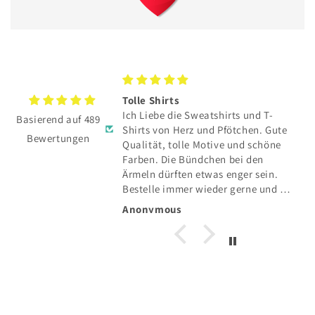
TE hat sich total
Tolle Shirts
Ich Liebe die Sweatshirts und T-
Basierend auf 489
E hat sich total
Shirts von Herz und Pfötchen. Gute
Bewertungen
Qualität, tolle Motive und schöne
und toller Service👍
Farben. Die Bündchen bei den
Ärmeln dürften etwas enger sein.
Bestelle immer wieder gerne und die
Lieferung in die Schweiz klappt auch
Anonymous
einwandfrei.