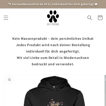
Direkt
🐾 Versandkostenfrei ab 59 € | Individuell für dich gefertigt ❤️
zum
Inhalt
Warenko
Kein Massenprodukt – dein persönliches Unikat
Jedes Produkt wird nach deiner Bestellung
individuell für dich angefertigt.
Mit viel Liebe zum Detail in Niedersachsen
bedruckt und versendet.
oduktinformationen
ringen