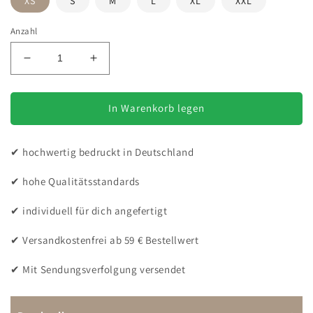
XS
S
M
L
XL
XXL
Anzahl
Verringere
Erhöhe
die
die
Menge
Menge
für
für
In Warenkorb legen
Flower
Flower
Französische
Französische
✔ hochwertig bedruckt in Deutschland
Bulldoge
Bulldoge
-
-
✔ hohe Qualitätsstandards
Bio-
Bio-
Hoodie
Hoodie
✔ individuell für dich angefertigt
für
für
Damen-
Damen-
✔ Versandkostenfrei ab 59 € Bestellwert
Dein
Dein
Wunschtext
Wunschtext
✔ Mit Sendungsverfolgung versendet