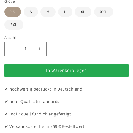
Größe
XS
S
M
L
XL
XXL
3XL
Anzahl
Verringere
Erhöhe
die
die
Menge
Menge
für
für
In Warenkorb legen
Labrador
Labrador
mit
mit
✔ hochwertig bedruckt in Deutschland
Herz
Herz
-
-
✔ hohe Qualitätsstandards
T-
T-
Shirt
Shirt
✔ individuell für dich angefertigt
für
für
Damen-
Damen-
✔ Versandkostenfrei ab 59 € Bestellwert
Dein
Dein
Wunschtext
Wunschtext