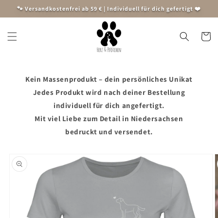
Direkt
🐾 Versandkostenfrei ab 59 € | Individuell für dich gefertigt ❤️
zum
Inhalt
Warenko
Kein Massenprodukt – dein persönliches Unikat
Jedes Produkt wird nach deiner Bestellung
individuell für dich angefertigt.
Mit viel Liebe zum Detail in Niedersachsen
bedruckt und versendet.
oduktinformationen
ringen