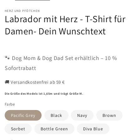
HERZ UND PFÖTCHEN
Labrador mit Herz - T-Shirt für
Damen- Dein Wunschtext
🐾 Dog Mom & Dog Dad Set erhältlich – 10 %
Sofortrabatt
🚚 Versandkostenfrei ab 59 €
Die Größe des Models ist 1,65m und trägt Größe M.
Farbe
Pacific Grey
Black
Navy
Brown
Sorbet
Bottle Green
Diva Blue