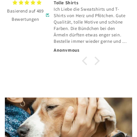
TE hat sich total
Tolle Shirts
Ich Liebe die Sweatshirts und T-
Basierend auf 489
E hat sich total
Shirts von Herz und Pfötchen. Gute
Bewertungen
Qualität, tolle Motive und schöne
und toller Service👍
Farben. Die Bündchen bei den
Ärmeln dürften etwas enger sein.
Bestelle immer wieder gerne und die
Lieferung in die Schweiz klappt auch
Anonymous
einwandfrei.