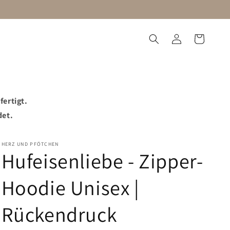
Einloggen
Warenkorb
utzorganisation
Blog
fertigt.
det.
HERZ UND PFÖTCHEN
Hufeisenliebe - Zipper-
Hoodie Unisex |
Rückendruck