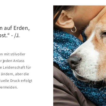
n auf Erden,
t.“ - /J.
 mit stilvoller
r jeden Anlass
ie Leidenschaft für
 ändern, aber die
uelle Druck erfolgt
vermeiden.