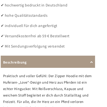
-
-
✔ hochwertig bedruckt in Deutschland
Zipper-
Zipper-
Hoodie
Hoodie
✔ hohe Qualitätsstandards
Unisex
Unisex
|
|
Rückendruck
Rückendruck
✔ individuell für dich angefertigt
✔ Versandkostenfrei ab 59 € Bestellwert
✔ Mit Sendungsverfolgung versendet
Beschreibung
Praktisch und voller Gefühl: Der Zipper Hoodie mit dem
Hufeisen-„Love“-Design und Herz aus Pferden ist ein
echter Hingucker. Mit Reißverschluss, Kapuze und
weichem Stoff begleitet er dich durch Stallalltag und
Freizeit. Für alle, die ihr Herz an ein Pferd verloren