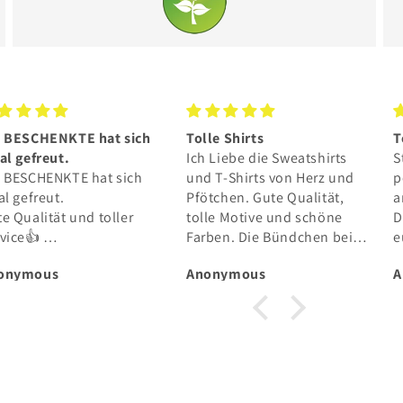
le Shirts
Toller Hoodie
G
 Liebe die Sweatshirts
Stoff hervorragend ❤️ passt
e
 T-Shirts von Herz und
perfekt und ist super
G
tchen. Gute Qualität,
angenehm ☀️ wirklich mega!
e
le Motive und schöne
Danke an euch und dass ihr
T
rben. Die Bündchen bei
euch für die Tiere einsetzt
s
n Ärmeln dürften etwas
💫
D
onymous
Anonymous
A
er sein. Bestelle immer
p
der gerne und die
ferung in die Schweiz
ppt auch einwandfrei.