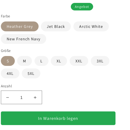
Angebot
Farbe
Heather Grey
Jet Black
Arctic White
New French Navy
Größe
S
M
L
XL
XXL
3XL
4XL
5XL
Anzahl
Verringere
Erhöhe
die
die
Menge
Menge
für
für
In Warenkorb legen
Hufeisenliebe
Hufeisenliebe