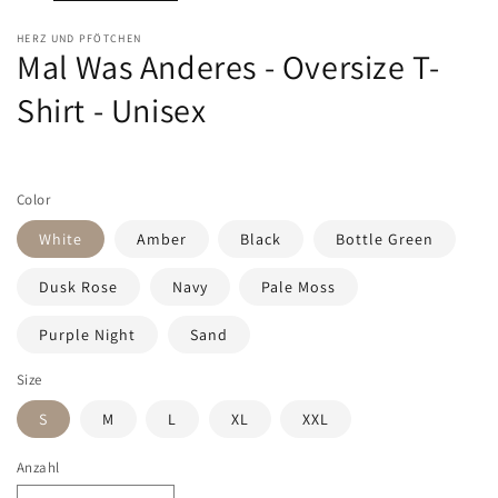
HERZ UND PFÖTCHEN
Mal Was Anderes - Oversize T-
Shirt - Unisex
Color
White
Amber
Black
Bottle Green
Dusk Rose
Navy
Pale Moss
Purple Night
Sand
Size
S
M
L
XL
XXL
Anzahl