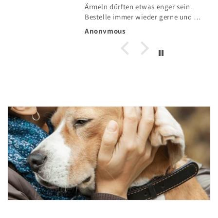
Ärmeln dürften etwas enger sein.
Bestelle immer wieder gerne und die
Lieferung in die Schweiz klappt auch
Anonymous
einwandfrei.