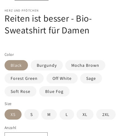
HERZ UND PFÖTCHEN
Reiten ist besser - Bio-
Sweatshirt für Damen
Color
Black
Burgundy
Mocha Brown
Forest Green
Off White
Sage
Soft Rose
Blue Fog
Size
XS
S
M
L
XL
2XL
Anzahl