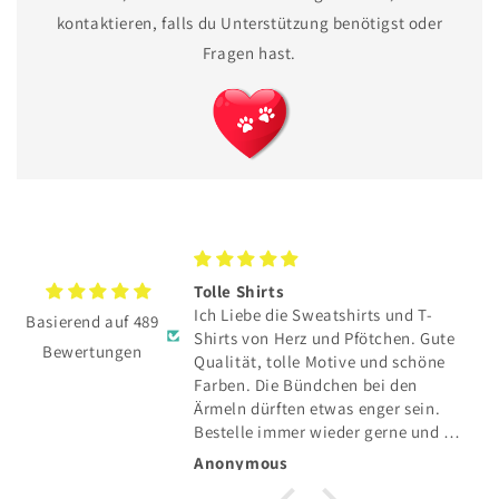
kontaktieren, falls du Unterstützung benötigst oder
Fragen hast.
TE hat sich total
Tolle Shirts
Ich Liebe die Sweatshirts und T-
Basierend auf 489
E hat sich total
Shirts von Herz und Pfötchen. Gute
Bewertungen
Qualität, tolle Motive und schöne
und toller Service👍
Farben. Die Bündchen bei den
Ärmeln dürften etwas enger sein.
Bestelle immer wieder gerne und die
Lieferung in die Schweiz klappt auch
Anonymous
einwandfrei.