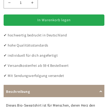
Verringere
Erhöhe
die
die
Menge
Menge
für
für
In Warenkorb legen
Reiten
Reiten
ist
ist
✔ hochwertig bedruckt in Deutschland
besser
besser
-
-
✔ hohe Qualitätsstandards
Bio-
Bio-
Sweatshirt
Sweatshirt
✔ individuell für dich angefertigt
für
für
Damen
Damen
✔ Versandkostenfrei ab 59 € Bestellwert
✔ Mit Sendungsverfolgung versendet
Beschreibung
Dieses Bio-Sweatshirt ist für Menschen, deren Herz den