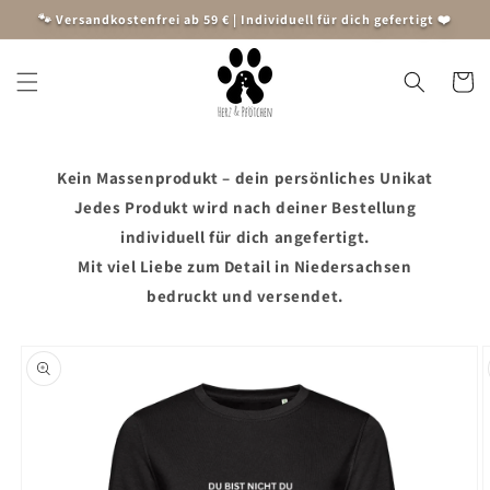
Direkt
🐾 Versandkostenfrei ab 59 € | Individuell für dich gefertigt ❤️
zum
Inhalt
Warenko
Kein Massenprodukt – dein persönliches Unikat
Jedes Produkt wird nach deiner Bestellung
individuell für dich angefertigt.
Mit viel Liebe zum Detail in Niedersachsen
bedruckt und versendet.
oduktinformationen
ringen